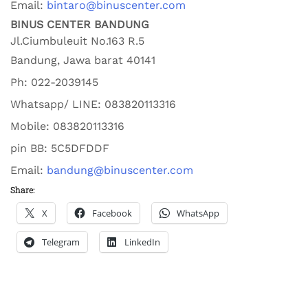
Email:
bintaro@binuscenter.com
BINUS CENTER BANDUNG
Jl.Ciumbuleuit No.163 R.5
Bandung
,
Jawa barat
40141
Ph:
022-2039145
Whatsapp/ LINE: 0
83820113316
Mobile: 0
83820113316
pin BB:
5C5DFDDF
Email:
bandung@binuscenter.com
Share:
X
Facebook
WhatsApp
Telegram
LinkedIn