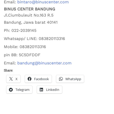
Email:
bintaro@binuscenter.com
BINUS CENTER BANDUNG
Jl.Ciumbuleuit No.163 R.5
Bandung
,
Jawa barat
40141
Ph:
022-2039145
Whatsapp/ LINE: 0
83820113316
Mobile: 0
83820113316
pin BB:
5C5DFDDF
Email:
bandung@binuscenter.com
Share:
X
Facebook
WhatsApp
Telegram
LinkedIn