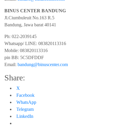
BINUS CENTER BANDUNG
Jl.Ciumbuleuit No.163 R.5
Bandung
,
Jawa barat
40141
Ph:
022-2039145
Whatsapp/ LINE: 0
83820113316
Mobile: 0
83820113316
pin BB:
5C5DFDDF
Email:
bandung@binuscenter.com
Share:
X
Facebook
WhatsApp
Telegram
LinkedIn