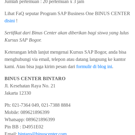
Jumlah pertemuan : 20 pertemuan x 3 jam
Lihat FaQ seputar Program SAP Business One BINUS CENTER
disini
!
Sertifikat dari Binus Center akan diberikan bagi siswa yang lulus
Kursus SAP Bogor.
Keterangan lebih lanjut mengenai Kursus SAP Bogor, anda bisa
menghubungi via email, telepon atau datang langsung ke kantor
kami. Atau bisa juga kirim pesan dari
formulir di blog ini
.
BINUS CENTER BINTARO
Jl. Kesehatan Raya No. 21
Jakarta
12330
Ph:
021-7364 049, 021-7388 8884
Mobile:
089621896399
Whatsapp:
089621896399
Pin BB : D4951E02
Email:
bintaro@binuscenter.com