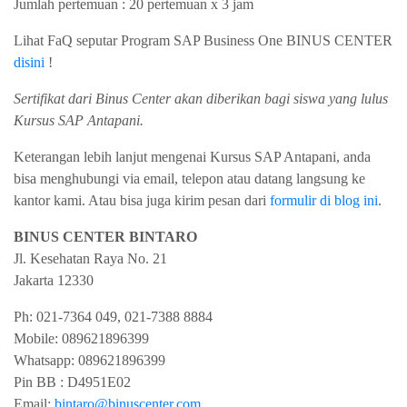
Jumlah pertemuan : 20 pertemuan x 3 jam
Lihat FaQ seputar Program SAP Business One BINUS CENTER
disini
!
Sertifikat dari Binus Center akan diberikan bagi siswa yang lulus
Kursus SAP Antapani.
Keterangan lebih lanjut mengenai Kursus SAP Antapani, anda
bisa menghubungi via email, telepon atau datang langsung ke
kantor kami. Atau bisa juga kirim pesan dari
formulir di blog ini
.
BINUS CENTER BINTARO
Jl. Kesehatan Raya No. 21
Jakarta
12330
Ph:
021-7364 049, 021-7388 8884
Mobile:
089621896399
Whatsapp:
089621896399
Pin BB : D4951E02
Email:
bintaro@binuscenter.com