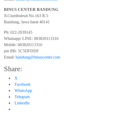
BINUS CENTER BANDUNG
Jl.Ciumbuleuit No.163 R.5
Bandung
,
Jawa barat
40141
Ph:
022-2039145
Whatsapp/ LINE: 0
83820113316
Mobile: 0
83820113316
pin BB:
5C5DFDDF
Email:
bandung@binuscenter.com
Share:
X
Facebook
WhatsApp
Telegram
LinkedIn