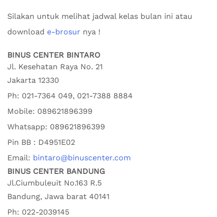
Silakan untuk melihat jadwal kelas bulan ini atau
download
e-brosur
nya !
BINUS CENTER BINTARO
Jl. Kesehatan Raya No. 21
Jakarta
12330
Ph:
021-7364 049, 021-7388 8884
Mobile:
089621896399
Whatsapp:
089621896399
Pin BB : D4951E02
Email:
bintaro@binuscenter.com
BINUS CENTER BANDUNG
Jl.Ciumbuleuit No.163 R.5
Bandung
,
Jawa barat
40141
Ph:
022-2039145