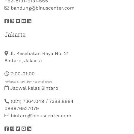
+62-8191-9131-665
bandung@binuscenter.com
Jakarta
Jl. Kesehatan Raya No. 21
Bintaro, Jakarta
7:00-21:00
*minggu & hari libur nasional tutup
Jadwal kelas Bintaro
(021) 7364.049
/
7388.8884
089676527079
bintaro@binuscenter.com