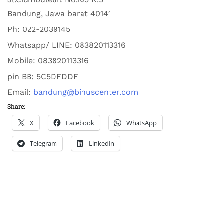
Bandung
,
Jawa barat
40141
Ph:
022-2039145
Whatsapp/ LINE: 0
83820113316
Mobile: 0
83820113316
pin BB:
5C5DFDDF
Email:
bandung@binuscenter.com
Share:
X
Facebook
WhatsApp
Telegram
LinkedIn