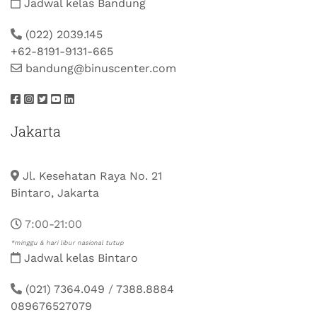
Jadwal kelas Bandung
(022) 2039.145
+62-8191-9131-665
bandung@binuscenter.com
Jakarta
Jl. Kesehatan Raya No. 21
Bintaro, Jakarta
7:00-21:00
*minggu & hari libur nasional tutup
Jadwal kelas Bintaro
(021) 7364.049
/
7388.8884
089676527079