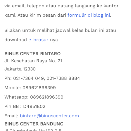
via email, telepon atau datang langsung ke kantor
kami. Atau kirim pesan dari
formulir di blog ini
.
Silakan untuk melihat jadwal kelas bulan ini atau
download
e-brosur
nya !
BINUS CENTER BINTARO
Jl. Kesehatan Raya No. 21
Jakarta
12330
Ph:
021-7364 049, 021-7388 8884
Mobile:
089621896399
Whatsapp:
089621896399
Pin BB : D4951E02
Email:
bintaro@binuscenter.com
BINUS CENTER BANDUNG
Jl.Ciumbuleuit No.163 R.5