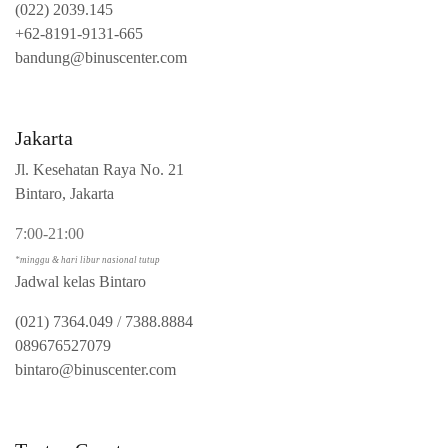
(022) 2039.145
+62-8191-9131-665
bandung@binuscenter.com
Jakarta
Jl. Kesehatan Raya No. 21
Bintaro, Jakarta
7:00-21:00
*minggu & hari libur nasional tutup
Jadwal kelas Bintaro
(021) 7364.049
/
7388.8884
089676527079
bintaro@binuscenter.com