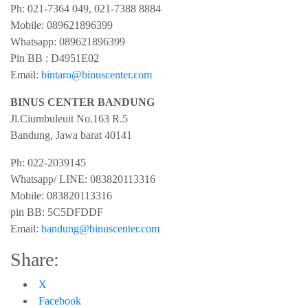
Ph:
021-7364 049, 021-7388 8884
Mobile:
089621896399
Whatsapp:
089621896399
Pin BB : D4951E02
Email:
bintaro@binuscenter.com
BINUS CENTER BANDUNG
Jl.Ciumbuleuit No.163 R.5
Bandung
,
Jawa barat
40141
Ph:
022-2039145
Whatsapp/ LINE: 0
83820113316
Mobile: 0
83820113316
pin BB:
5C5DFDDF
Email:
bandung@binuscenter.com
Share:
X
Facebook