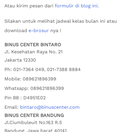
Atau kirim pesan dari
formulir di blog ini
.
Silakan untuk melihat jadwal kelas bulan ini atau
download
e-brosur
nya !
BINUS CENTER BINTARO
Jl. Kesehatan Raya No. 21
Jakarta
12330
Ph:
021-7364 049, 021-7388 8884
Mobile:
089621896399
Whatsapp:
089621896399
Pin BB : D4951E02
Email:
bintaro@binuscenter.com
BINUS CENTER BANDUNG
Jl.Ciumbuleuit No.163 R.5
Bandung
,
Jawa barat
40141