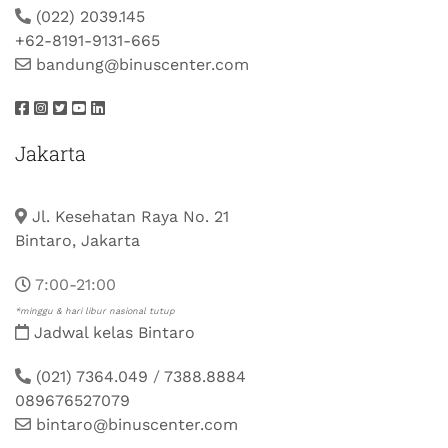
(022) 2039.145
+62-8191-9131-665
bandung@binuscenter.com
Jakarta
Jl. Kesehatan Raya No. 21
Bintaro, Jakarta
7:00-21:00
*minggu & hari libur nasional tutup
Jadwal kelas Bintaro
(021) 7364.049
/
7388.8884
089676527079
bintaro@binuscenter.com